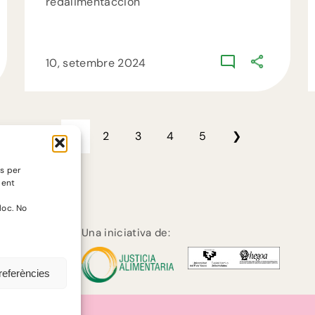
redalimentaccion
10, setembre 2024
1
2
3
4
5
❯
es per
ment
loc. No
Una iniciativa de:
referències