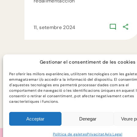
redalimentaccion
11, setembre 2024
Gestionar el consentiment de les cookies
Per oferir les millors experiències, utilitzem tecnologies com les galet
emmagatzemar i/o accedir a la informació del dispositiu. El consenti
d'aquestes tecnologies ens permetrà processar dades com ara el
comportament de navegació o les identificacions úniques en aquest l
consentir o retirar el consentiment, pot afectar negativament certes
Programa finançat per:
característiques i funcions.
Acceptar
Denegar
Veure p
Política de galetes
Privacitat
Avís Legal