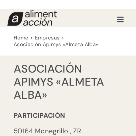
Saltar
al
contenido
Toggl
Navig
Recursos educativos
Home
Empresas
Asociación Apimys «Almeta Alba»
Formaciones
ASOCIACIÓN
Nosotras
APIMYS «ALMETA
ALBA»
Actualidad
PARTICIPACIÓN
Contacto
50164
Monegrillo
,
ZR