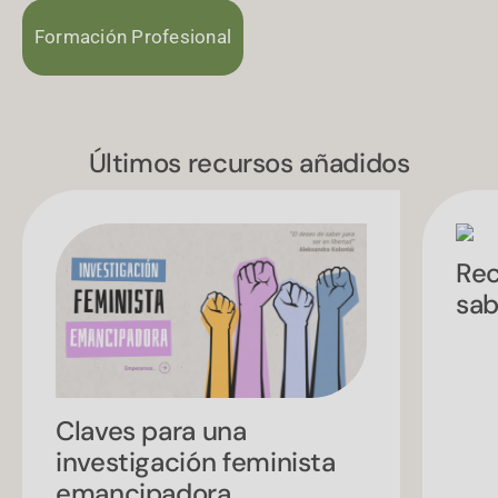
Formación Profesional
Últimos recursos añadidos
Rec
sab
redalimentaccion
Justicia social, Pedagogías transformadoras, Perspectivas feministas, Visión desde el sur global
Claves para una
investigación feminista
emancipadora