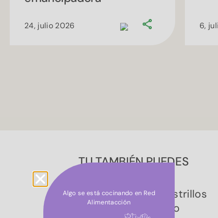
redalimentaccion
24, julio 2026
6, ju
TU TAMBIÉN PUEDES
CONTRIBUIR :)
Si eres de los maestrillos
Algo se está cocinando en Red
Alimentacción
que tiene su propio