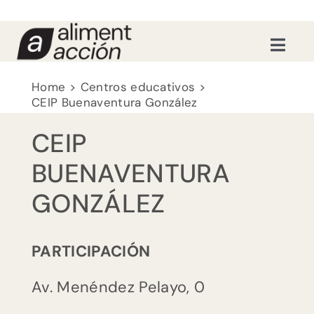
Saltar
al
contenido
Toggl
Navig
Recursos educativos
Home
Centros educativos
CEIP Buenaventura González
Formaciones
CEIP
BUENAVENTURA
Nosotras
GONZÁLEZ
Actualidad
PARTICIPACIÓN
Contacto
Av. Menéndez Pelayo, 0