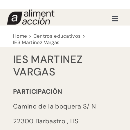
Saltar
al
contenido
Toggl
Navig
Recursos educativos
Home
Centros educativos
IES Martinez Vargas
Formaciones
IES MARTINEZ
VARGAS
Nosotras
PARTICIPACIÓN
Actualidad
Camino de la boquera S/ N
Contacto
22300
Barbastro
,
HS