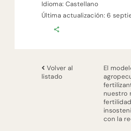
Idioma: Castellano
Última actualización: 6 sept
comments
0
on
Informe
«Pesticidas
y
Volver al
El model
alimentación»
listado
agropecu
fertiliz
nuestro 
fertilid
insosten
con la r