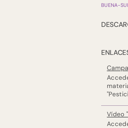
BUENA-SUE
DESCAR
ENLACE
Campañ
Accede
materia
"Pestic
Vídeo "
Accede