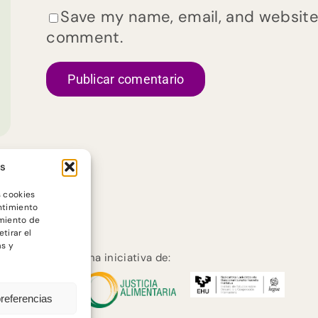
Save my name, email, and website i
comment.
es
s cookies
ntimiento
miento de
tirar el
as y
:
Una iniciativa de:
preferencias