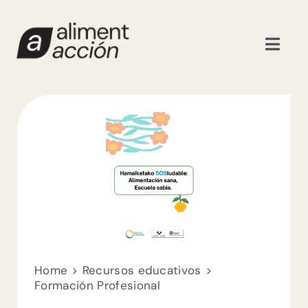
Saltar
al
contenido
Toggl
Navig
Recursos educativos
Formaciones
Nosotras
Actualidad
Contacto
Home
Recursos educativos
Formación Profesional