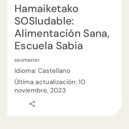
Hamaiketako
SOSludable:
ES
Alimentación Sana,
EU
Escuela Sabia
CA
seomaster
Idioma: Castellano
Última actualización: 10
noviembre, 2023
comments
0
on
Hamaiketako