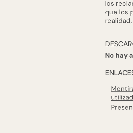
Las
los recl
que los 
mentiras
realidad,
alimentarias
más
utilizadas
DESCAR
en
No hay 
publicidad
ENLACE
Mentir
utiliza
Presen