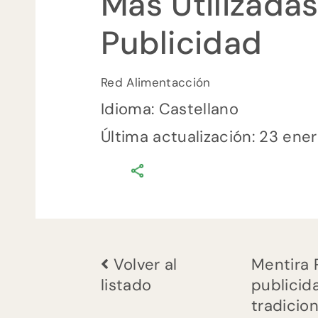
Más Utilizada
Publicidad
Red Alimentacción
Idioma: Castellano
Última actualización: 23 ene
comments
0
on
Kit
de
emergencia.
Volver al
Mentira 
Mentira
listado
publicid
podrida.
tradicion