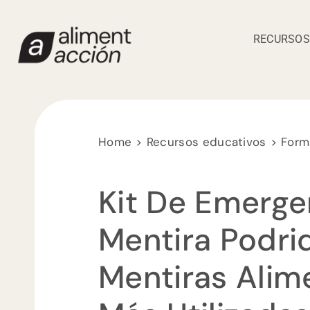
Saltar
al
RECURSOS
contenido
Home
Recursos educativos
Form
Kit De Emerge
Mentira Podri
Mentiras Alim