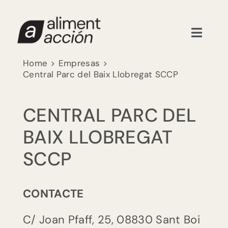
Skip
to
content
Toggle
Naviga
Recursos educatius
Home
Empresas
Central Parc del Baix Llobregat SCCP
Formacions
CENTRAL PARC DEL
Nosaltres
BAIX LLOBREGAT
SCCP
Actualitat
CONTACTE
Contacte
C/ Joan Pfaff, 25,
08830
Sant Boi