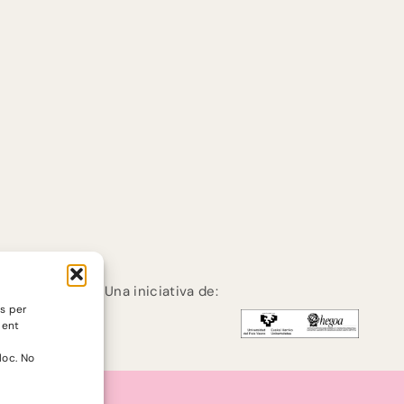
Una iniciativa de:
es per
ment
loc. No