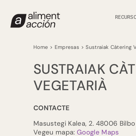
Skip
to
RECURSO
content
Home
Empresas
Sustraiak Càtering 
SUSTRAIAK CÀT
VEGETARIÀ
CONTACTE
Masustegi Kalea, 2.
48006
Bilb
Vegeu mapa:
Google Maps