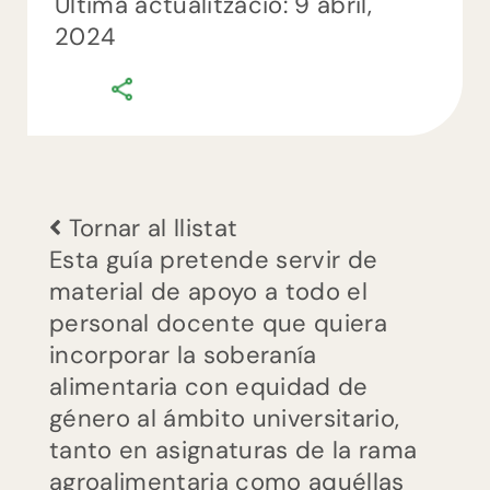
Última actualització: 9 abril,
2024
comments
0
on
Guía
para
la
Tornar al llistat
Esta guía pretende servir de
incorporación
material de apoyo a todo el
de
personal docente que quiera
la
incorporar la soberanía
soberanía
alimentaria con equidad de
alimentaria
género al ámbito universitario,
con
tanto en asignaturas de la rama
equidad
agroalimentaria como aquéllas