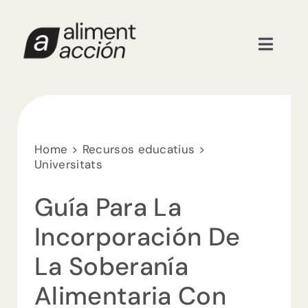
Skip
to
content
Toggle
Naviga
Recursos educatius
Formacions
Home
Recursos educatius
Universitats
Nosaltres
Guía Para La
Actualitat
Incorporación De
La Soberanía
Contacte
Alimentaria Con