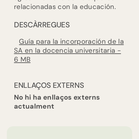
de
relacionadas con la educación.
género
en
DESCÀRREGUES
la
docencia
Guía para la incorporación de la
universitaria.
SA en la docencia universitaria -
6 MB
Propuestas
para
titulaciones
ENLLAÇOS EXTERNS
agroalimentarias
No hi ha enllaços externs
y
actualment
de
ciencias
de
la