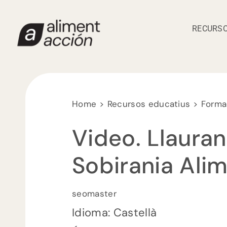
Skip
to
RECURSO
content
Home
Recursos educatius
Forma
Video. Llauran
Sobirania Alim
seomaster
Idioma: Castellà