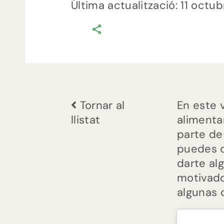
Última actualització: 11 octu
comments
0
on
Video.
Llaurant
i
Tornar al
En este 
Cuinant
llistat
alimenta
Sobirania
parte de
alimentària
puedes c
darte al
motivado
algunas 