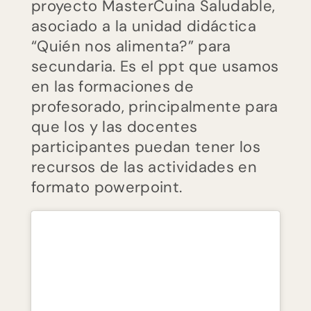
proyecto MasterCuina Saludable,
a
asociado a la unidad didáctica
ud
“Quién nos alimenta?” para
didáctica
secundaria. Es el ppt que usamos
“Quién
en las formaciones de
nos
profesorado, principalmente para
alimenta?”)
que los y las docentes
participantes puedan tener los
recursos de las actividades en
formato powerpoint.