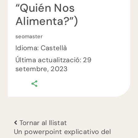
“Quién Nos
Alimenta?”)
ES
seomaster
EU
Idioma: Castellà
Última actualització: 29
CA
setembre, 2023
comments
0
on
Proyecto
MasterCuina
Saludable
Tornar al llistat
Un powerpoint explicativo del
(unido