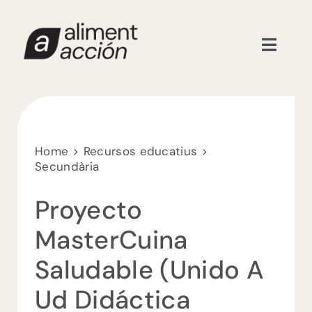
Skip
to
content
Toggle
Naviga
Recursos educatius
Formacions
Home
Recursos educatius
Secundària
Nosaltres
Proyecto
Actualitat
MasterCuina
Saludable (unido A
Contacte
Ud Didáctica