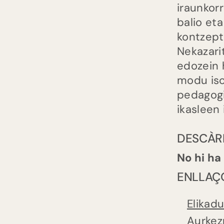
iraunkor
balio et
kontzept
Nekazari
edozein 
modu iso
pedagogi
ikasleen
DESCÀR
No hi ha
ENLLAÇ
Elikad
Aurkez