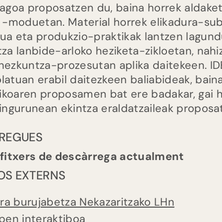
ragoa proposatzen du, baina horrek aldake
a -moduetan. Material horrek elikadura-sub
ua eta produkzio-praktikak lantzen lagund
tza lanbide-arloko heziketa-zikloetan, nahi
hezkuntza-prozesutan aplika daitekeen. IDE
latuan erabil daitezkeen baliabideak, baina
koaren proposamen bat ere badakar, gai h
 ingurunean ekintza eraldatzaileak propos
REGUES
 fitxers de descàrrega actualment
OS EXTERNS
ura burujabetza Nekazaritzako LHn
pen interaktiboa