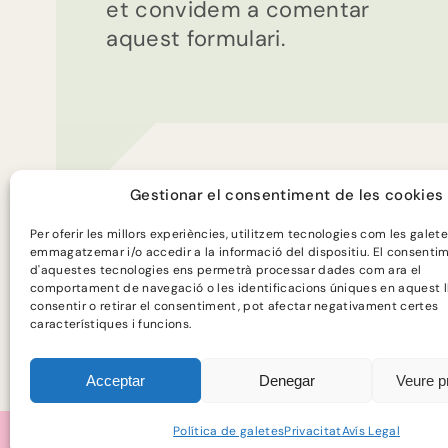
et convidem a comentar
aquest formulari.
Gestionar el consentiment de les cookies
Per oferir les millors experiències, utilitzem tecnologies com les galet
emmagatzemar i/o accedir a la informació del dispositiu. El consenti
d'aquestes tecnologies ens permetrà processar dades com ara el
comportament de navegació o les identificacions úniques en aquest l
consentir o retirar el consentiment, pot afectar negativament certes
Programa finançat per:
característiques i funcions.
Acceptar
Denegar
Veure p
Política de galetes
Privacitat
Avís Legal