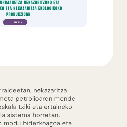
rraldeetan, nekazaritza
n-mota petrolioaren mende
skala txiki eta ertaineko
la sistema horretan.
ko modu bidezkoagoa eta