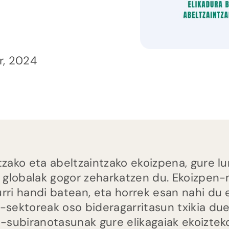
r, 2024
tzako eta abeltzaintzako ekoizpena, gure lu
a globalak gogor zeharkatzen du. Ekoizpe
rri handi batean, eta horrek esan nahi du e
-sektoreak oso bideragarritasun txikia due
a-subiranotasunak gure elikagaiak ekoizte