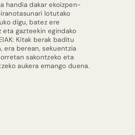
ta handia dakar ekoizpen-
iranotasunari lotutako
uko digu, batez ere
z eta gazteekin egindako
IAK: Kitak berak baditu
, era berean, sekuentzia
orretan sakontzeko eta
atzeko aukera emango duena.