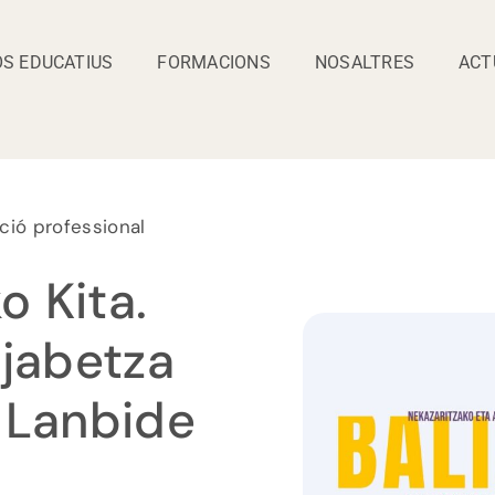
S EDUCATIUS
FORMACIONS
NOSALTRES
ACT
ció professional
o Kita.
ujabetza
 Lanbide