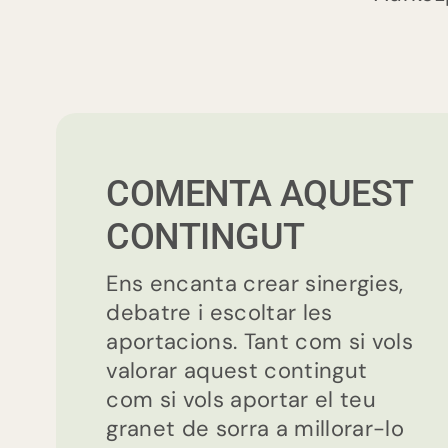
COMENTA AQUEST
CONTINGUT
Ens encanta crear sinergies,
debatre i escoltar les
aportacions. Tant com si vols
valorar aquest contingut
com si vols aportar el teu
granet de sorra a millorar-lo