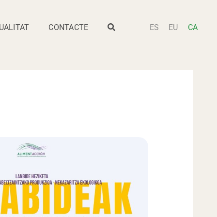
UALITAT
CONTACTE
ES
EU
CA