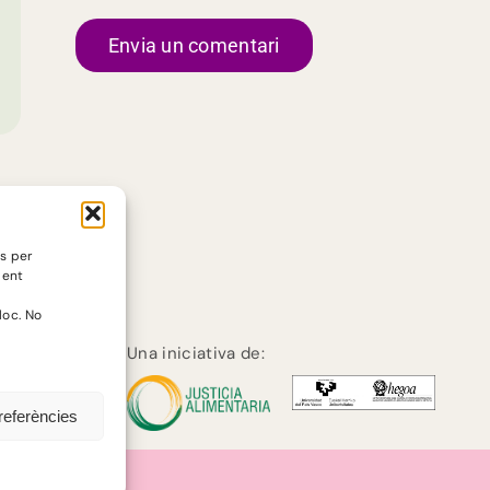
es per
ment
loc. No
Una iniciativa de:
referències