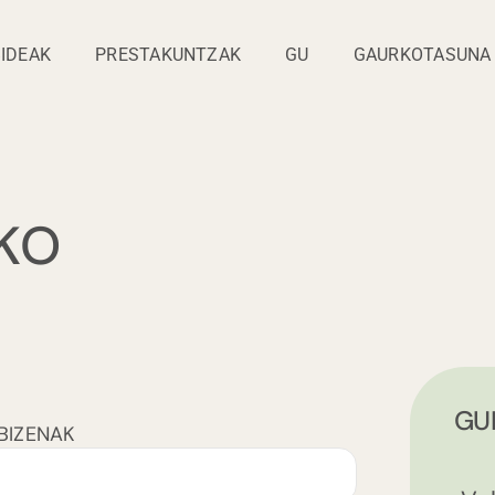
IDEAK
PRESTAKUNTZAK
GU
GAURKOTASUNA
KO
GU
BIZENAK