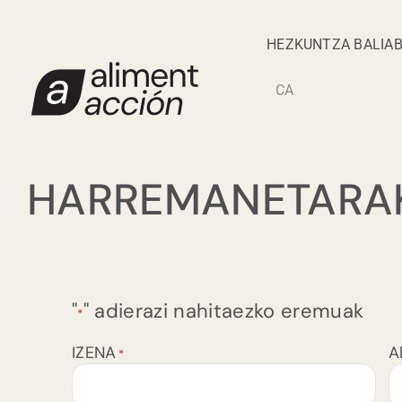
Skip
to
HEZKUNTZA BALIAB
content
CA
HARREMANETARA
"
" adierazi nahitaezko eremuak
*
IZENA
A
*