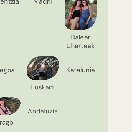
lentzia
Madril
Balear
Uharteak
egoa
Katalunia
Euskadi
Andaluzia
ragoi