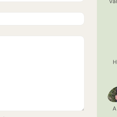
Va
H
A