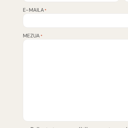
E-MAILA
*
MEZUA
*